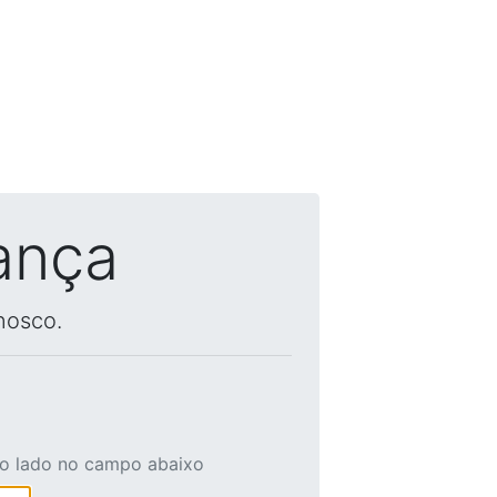
ança
nosco.
ao lado no campo abaixo