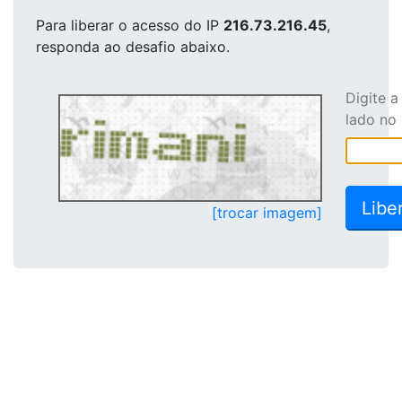
Para liberar o acesso
do IP
216.73.216.45
,
responda ao desafio abaixo.
Digite 
lado no
[trocar imagem]