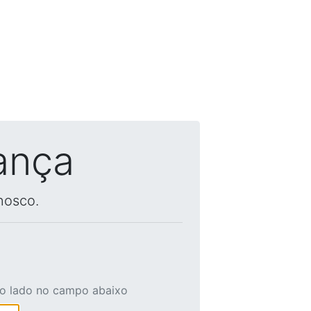
ança
nosco.
ao lado no campo abaixo