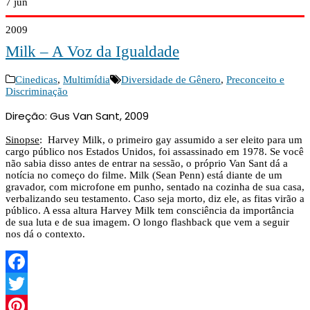
7
jun
2009
Milk – A Voz da Igualdade
Cinedicas
,
Multimídia
Diversidade de Gênero
,
Preconceito e
Discriminação
Direção: Gus Van Sant, 2009
Sinopse
: Harvey Milk, o primeiro gay assumido a ser eleito para um
cargo público nos Estados Unidos, foi assassinado em 1978. Se você
não sabia disso antes de entrar na sessão, o próprio Van Sant dá a
notícia no começo do filme. Milk (Sean Penn) está diante de um
gravador, com microfone em punho, sentado na cozinha de sua casa,
verbalizando seu testamento. Caso seja morto, diz ele, as fitas virão a
público. A essa altura Harvey Milk tem consciência da importância
de sua luta e de sua imagem. O longo flashback que vem a seguir
nos dá o contexto.
Facebook
Twitter