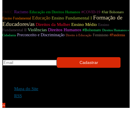
Tags
Racismo
Educação em Direitos Humanos
#MEC
#COVID-19
#Jair Bolsonaro
Formação de
Educação
Ensino Fundamental I
Ensino Fundamental
Educadores/as
Direitos da Mulher
Ensino Médio
Ensino
Violências
Direitos Humanos
#Bolsonaro
Fundamental II
Direitos Humanos e
Preconceito e Discriminação
#Pandemia
Feminismo
Cidadania
Direito à Educação
Receba as novidades do Observatório no seu e-mail!
Mapa do Site
RSS