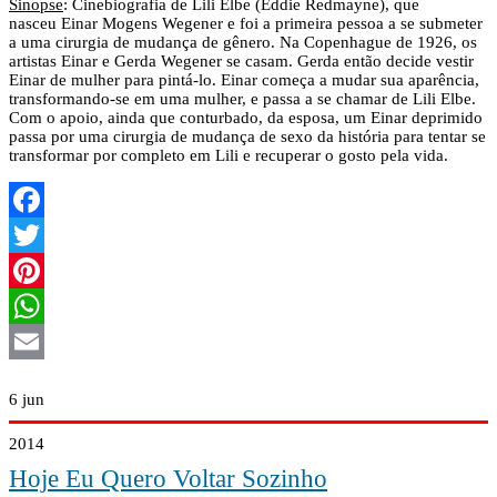
Sinopse
: Cinebiografia de Lili Elbe (Eddie Redmayne), que
nasceu Einar Mogens Wegener e foi a primeira pessoa a se submeter
a uma cirurgia de mudança de gênero. Na Copenhague de 1926, os
artistas Einar e Gerda Wegener se casam. Gerda então decide vestir
Einar de mulher para pintá-lo. Einar começa a mudar sua aparência,
transformando-se em uma mulher, e passa a se chamar de Lili Elbe.
Com o apoio, ainda que conturbado, da esposa, um Einar deprimido
passa por uma cirurgia de mudança de sexo da história para tentar se
transformar por completo em Lili e recuperar o gosto pela vida.
Facebook
Twitter
Pinterest
WhatsApp
Email
6
jun
2014
Hoje Eu Quero Voltar Sozinho