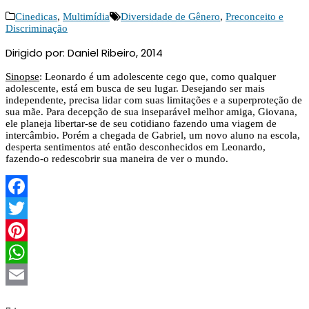
Cinedicas
,
Multimídia
Diversidade de Gênero
,
Preconceito e
Discriminação
Dirigido por: Daniel Ribeiro, 2014
Sinopse
: Leonardo é um adolescente cego que, como qualquer
adolescente, está em busca de seu lugar. Desejando ser mais
independente, precisa lidar com suas limitações e a superproteção de
sua mãe. Para decepção de sua inseparável melhor amiga, Giovana,
ele planeja libertar-se de seu cotidiano fazendo uma viagem de
intercâmbio. Porém a chegada de Gabriel, um novo aluno na escola,
desperta sentimentos até então desconhecidos em Leonardo,
fazendo-o redescobrir sua maneira de ver o mundo.
Facebook
Twitter
Pinterest
WhatsApp
Email