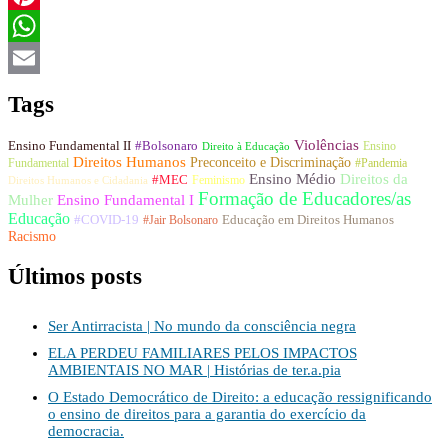
Pinterest
WhatsApp
Email
Tags
Violências
#Bolsonaro
Ensino Fundamental II
Ensino
Direito à Educação
Direitos Humanos
Preconceito e Discriminação
Fundamental
#Pandemia
Ensino Médio
Direitos da
#MEC
Feminismo
Direitos Humanos e Cidadania
Formação de Educadores/as
Mulher
Ensino Fundamental I
Educação
Educação em Direitos Humanos
#COVID-19
#Jair Bolsonaro
Racismo
Últimos posts
Ser Antirracista | No mundo da consciência negra
ELA PERDEU FAMILIARES PELOS IMPACTOS
AMBIENTAIS NO MAR | Histórias de ter.a.pia
O Estado Democrático de Direito: a educação ressignificando
o ensino de direitos para a garantia do exercício da
democracia.