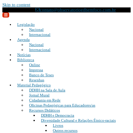
Skip to content
(21) 2295-8033
contato@observatorioedhemfoco.com.br
Legislação
Nacional
Internacional
Agenda
Nacional
Internacional
Notícias
Biblioteca
Online
Impressa
Banco de Teses
Resenhas
Material Pedagógico
DDHH na Sala de Aula
Jornal Mural
Cidadania em Rede
Oficinas Pedagógicas para Educadores/as
Recursos Didáticos
DDHH e Democracia
Diversidade Cultural e Relações Étnico-raciais
Livros
Outros recursos