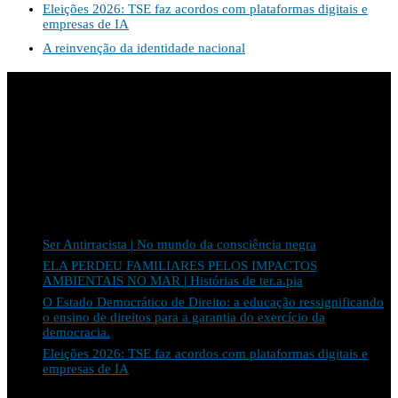
Eleições 2026: TSE faz acordos com plataformas digitais e
empresas de IA
A reinvenção da identidade nacional
Apoio:
Últimos posts
Ser Antirracista | No mundo da consciência negra
ELA PERDEU FAMILIARES PELOS IMPACTOS
AMBIENTAIS NO MAR | Histórias de ter.a.pia
O Estado Democrático de Direito: a educação ressignificando
o ensino de direitos para a garantia do exercício da
democracia.
Eleições 2026: TSE faz acordos com plataformas digitais e
empresas de IA