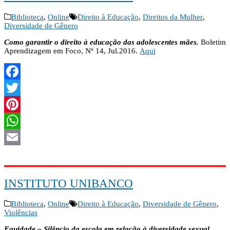
Biblioteca
,
Online
Direito à Educação
,
Direitos da Mulher
,
Diversidade de Gênero
Como garantir o direito à educação das adolescentes mães.
Boletim
Aprendizagem em Foco, Nº 14, Jul.2016.
Aqui
Facebook
Twitter
Pinterest
WhatsApp
Email
INSTITUTO UNIBANCO
Biblioteca
,
Online
Direito à Educação
,
Diversidade de Gênero
,
Violências
Equidade – Silêncio da escola em relação à diversidade sexual