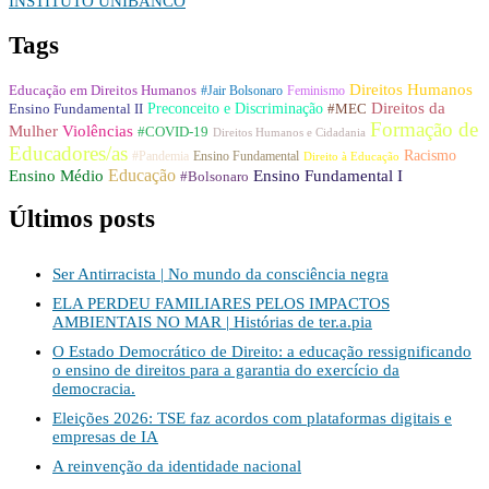
INSTITUTO UNIBANCO
Tags
Direitos Humanos
Educação em Direitos Humanos
#Jair Bolsonaro
Feminismo
Direitos da
Preconceito e Discriminação
Ensino Fundamental II
#MEC
Formação de
Mulher
Violências
#COVID-19
Direitos Humanos e Cidadania
Educadores/as
Racismo
#Pandemia
Ensino Fundamental
Direito à Educação
Educação
Ensino Médio
Ensino Fundamental I
#Bolsonaro
Últimos posts
Ser Antirracista | No mundo da consciência negra
ELA PERDEU FAMILIARES PELOS IMPACTOS
AMBIENTAIS NO MAR | Histórias de ter.a.pia
O Estado Democrático de Direito: a educação ressignificando
o ensino de direitos para a garantia do exercício da
democracia.
Eleições 2026: TSE faz acordos com plataformas digitais e
empresas de IA
A reinvenção da identidade nacional