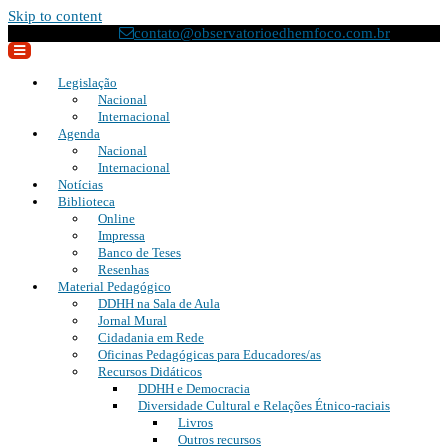
Skip to content
(21) 2295-8033
contato@observatorioedhemfoco.com.br
Legislação
Nacional
Internacional
Agenda
Nacional
Internacional
Notícias
Biblioteca
Online
Impressa
Banco de Teses
Resenhas
Material Pedagógico
DDHH na Sala de Aula
Jornal Mural
Cidadania em Rede
Oficinas Pedagógicas para Educadores/as
Recursos Didáticos
DDHH e Democracia
Diversidade Cultural e Relações Étnico-raciais
Livros
Outros recursos