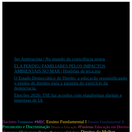
Apoio:
Últimos posts
Ser Antirracista | No mundo da consciência negra
ELA PERDEU FAMILIARES PELOS IMPACTOS
AMBIENTAIS NO MAR | Histórias de ter.a.pia
O Estado Democrático de Direito: a educação ressignificando
o ensino de direitos para a garantia do exercício da
democracia.
Eleições 2026: TSE faz acordos com plataformas digitais e
empresas de IA
Tags
Racismo
Ensino Fundamental I
#MEC
Ensino Fundamental II
Feminismo
Preconceito e Discriminação
Educação em Direitos
#Pandemia
Direito à Educação
Direitos da Mulher
Humanos
#Bolsonaro