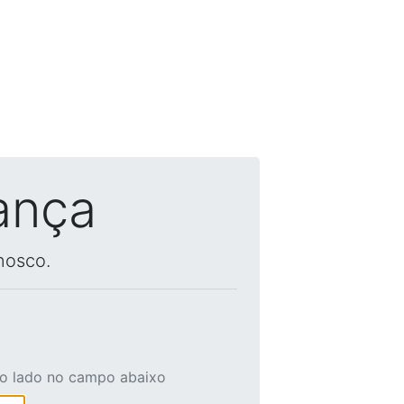
ança
nosco.
ao lado no campo abaixo