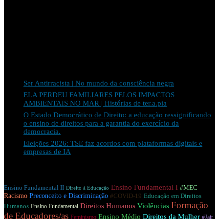
Últimos posts
Ser Antirracista | No mundo da consciência negra
ELA PERDEU FAMILIARES PELOS IMPACTOS
AMBIENTAIS NO MAR | Histórias de ter.a.pia
O Estado Democrático de Direito: a educação ressignificando
o ensino de direitos para a garantia do exercício da
democracia.
Eleições 2026: TSE faz acordos com plataformas digitais e
empresas de IA
Tags
Ensino Fundamental I
Ensino Fundamental II
#MEC
Direito à Educação
Racismo
Preconceito e Discriminação
Educação em Direitos
#COVID-19
Formação
Direitos Humanos
Violências
Humanos
Ensino Fundamental
de Educadores/as
Ensino Médio
Direitos da Mulher
#Jair
Feminismo