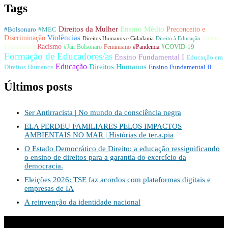
Email
Tags
Direitos da Mulher
Ensino Médio
#Bolsonaro
Preconceito e
#MEC
Violências
Discriminação
Ensino
Direitos Humanos e Cidadania
Direito à Educação
Racismo
Fundamental
#Jair Bolsonaro
#Pandemia
#COVID-19
Feminismo
Formação de Educadores/as
Ensino Fundamental I
Educação em
Educação
Direitos Humanos
Direitos Humanos
Ensino Fundamental II
Últimos posts
Ser Antirracista | No mundo da consciência negra
ELA PERDEU FAMILIARES PELOS IMPACTOS
AMBIENTAIS NO MAR | Histórias de ter.a.pia
O Estado Democrático de Direito: a educação ressignificando
o ensino de direitos para a garantia do exercício da
democracia.
Eleições 2026: TSE faz acordos com plataformas digitais e
empresas de IA
A reinvenção da identidade nacional
Apoio: