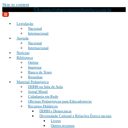
Skip to content
(21) 2295-8033
contato@observatorioedhemfoco.com.br
Legislação
Nacional
Internacional
Agenda
Nacional
Internacional
Notícias
Biblioteca
Online
Impressa
Banco de Teses
Resenhas
Material Pedagógico
DDHH na Sala de Aula
Jornal Mural
Cidadania em Rede
Oficinas Pedagógicas para Educadores/as
Recursos Didáticos
DDHH e Democracia
Diversidade Cultural e Relações Étnico-raciais
Livros
Outros recursos