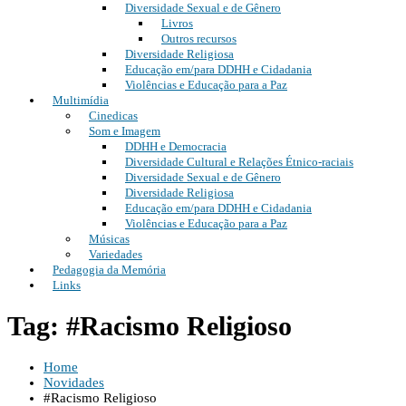
Diversidade Sexual e de Gênero
Livros
Outros recursos
Diversidade Religiosa
Educação em/para DDHH e Cidadania
Violências e Educação para a Paz
Multimídia
Cinedicas
Som e Imagem
DDHH e Democracia
Diversidade Cultural e Relações Étnico-raciais
Diversidade Sexual e de Gênero
Diversidade Religiosa
Educação em/para DDHH e Cidadania
Violências e Educação para a Paz
Músicas
Variedades
Pedagogia da Memória
Links
Tag: #Racismo Religioso
Home
Novidades
#Racismo Religioso