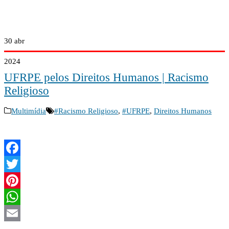
30
abr
2024
UFRPE pelos Direitos Humanos | Racismo
Religioso
Multimídia
#Racismo Religioso
,
#UFRPE
,
Direitos Humanos
Facebook
Twitter
Pinterest
WhatsApp