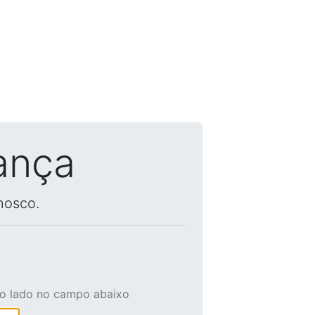
ança
nosco.
ao lado no campo abaixo