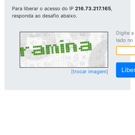
Para liberar o acesso
do IP
216.73.217.165
,
responda ao desafio abaixo.
Digite 
lado no
[trocar imagem]