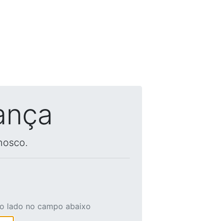
ança
nosco.
ao lado no campo abaixo