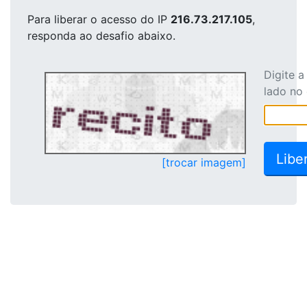
Para liberar o acesso
do IP
216.73.217.105
,
responda ao desafio abaixo.
Digite 
lado no
[trocar imagem]