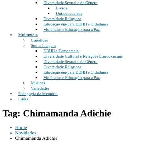
Diversidade Sexual e de Gênero
Livros
Outros recursos
Diversidade Religiosa
Educação em/para DDHH e Cidadania
Violências e Educação para a Paz
Multimídia
Cinedicas
Som e Imagem
DDHH e Democracia
Diversidade Cultural e Relações Étnico-raciais
Diversidade Sexual e de Gênero
Diversidade Religiosa
Educação em/para DDHH e Cidadania
Violências e Educação para a Paz
Músicas
Variedades
Pedagogia da Memória
Links
Tag: Chimamanda Adichie
Home
Novidades
Chimamanda Adichie