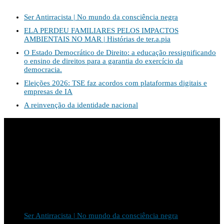
Ser Antirracista | No mundo da consciência negra
ELA PERDEU FAMILIARES PELOS IMPACTOS
AMBIENTAIS NO MAR | Histórias de ter.a.pia
O Estado Democrático de Direito: a educação ressignificando
o ensino de direitos para a garantia do exercício da
democracia.
Eleições 2026: TSE faz acordos com plataformas digitais e
empresas de IA
A reinvenção da identidade nacional
Apoio:
Últimos posts
Ser Antirracista | No mundo da consciência negra