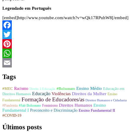
Legendado em Português
[embed]http://www.youtube.com/watch?v=wQk17RPuhW8[/embed]
Facebook
Twitter
Pinterest
WhatsApp
Email
Tags
Racismo
Ensino Médio
#Bolsonaro
Educação em
#MEC
Direito à Educação
Educação
Violências
Direitos da Mulher
Direitos Humanos
Ensino
Formação de Educadores/as
Fundamental
Direitos Humanos e Cidadania
Direitos Humanos
Ensino
#Pandemia
#Jair Bolsonaro
Feminismo
Fundamental I
Preconceito e Discriminação
Ensino Fundamental II
#COVID-19
Últimos posts