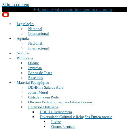
Skip to content
(21) 2295-8033
contato@observatorioedhemfoco.com.br
Legislação
Nacional
Internacional
Agenda
Nacional
Internacional
Notícias
Biblioteca
Online
Impressa
Banco de Teses
Resenhas
Material Pedagógico
DDHH na Sala de Aula
Jornal Mural
Cidadania em Rede
Oficinas Pedagógicas para Educadores/as
Recursos Didáticos
DDHH e Democracia
Diversidade Cultural e Relações Étnico-raciais
Livros
Outros recursos