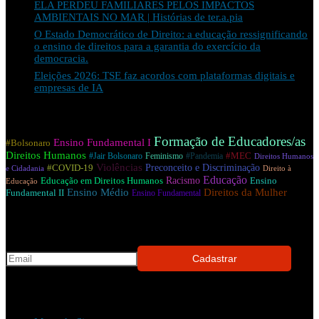
ELA PERDEU FAMILIARES PELOS IMPACTOS
AMBIENTAIS NO MAR | Histórias de ter.a.pia
O Estado Democrático de Direito: a educação ressignificando
o ensino de direitos para a garantia do exercício da
democracia.
Eleições 2026: TSE faz acordos com plataformas digitais e
empresas de IA
Tags
Formação de Educadores/as
Ensino Fundamental I
#Bolsonaro
Direitos Humanos
#Jair Bolsonaro
#Pandemia
#MEC
Feminismo
Direitos Humanos
Violências
Preconceito e Discriminação
#COVID-19
e Cidadania
Direito à
Educação
Racismo
Educação em Direitos Humanos
Ensino
Educação
Ensino Médio
Direitos da Mulher
Fundamental II
Ensino Fundamental
Receba as novidades do Observatório no seu e-mail!