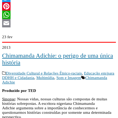
Twitter
Pinterest
WhatsApp
Email
23
fev
2013
Chimamanda Adichie: o perigo de uma única
história
Diversidade Cultural e Relações Étnico-raciais
,
Educação em/para
DDHH e Cidadania
,
Multimídia
,
Som e Imagem
Chimamanda
Adichie
Produzido por TED
Sinopse
: Nossas vidas, nossas culturas são compostas de muitas
histórias sobrepostas. A escritora nigeriana Chimamanda
Adichie argumenta sobre a importância de conhecermos e
questionarmos histórias construídas por somente uma determinada
perspectiva.