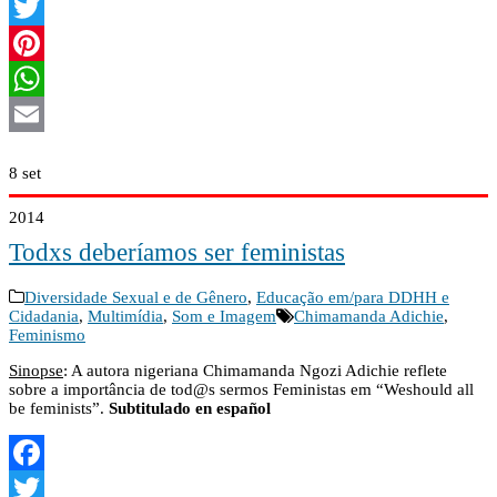
Facebook
Twitter
Pinterest
WhatsApp
Email
8
set
2014
Todxs deberíamos ser feministas
Diversidade Sexual e de Gênero
,
Educação em/para DDHH e
Cidadania
,
Multimídia
,
Som e Imagem
Chimamanda Adichie
,
Feminismo
Sinopse
: A autora nigeriana Chimamanda Ngozi Adichie reflete
sobre a importância de tod@s sermos Feministas em “Weshould all
be feminists”.
Subtitulado en español
Facebook