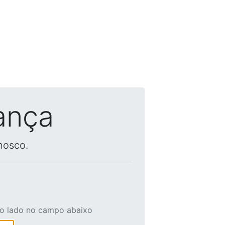
ança
nosco.
ao lado no campo abaixo