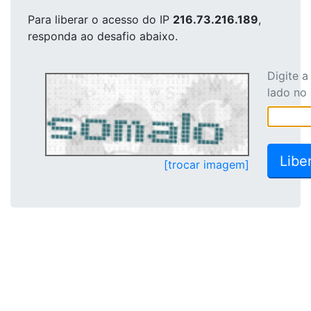
Para liberar o acesso
do IP
216.73.216.189
,
responda ao desafio abaixo.
Digite 
lado no
[trocar imagem]