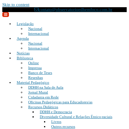
Skip to content
(21) 2295-8033
contato@observatorioedhemfoco.com.br
Legislação
Nacional
Internacional
Agenda
Nacional
Internacional
Notícias
Biblioteca
Online
Impressa
Banco de Teses
Resenhas
Material Pedagógico
DDHH na Sala de Aula
Jornal Mural
Cidadania em Rede
Oficinas Pedagógicas para Educadores/as
Recursos Didáticos
DDHH e Democracia
Diversidade Cultural e Relações Étnico-raciais
Livros
Outros recursos