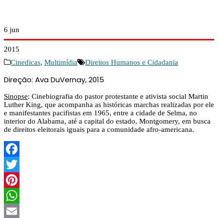
6
jun
2015
Cinedicas
,
Multimídia
Direitos Humanos e Cidadania
Direção: Ava DuVernay, 2015
Sinopse
: Cinebiografia do pastor protestante e ativista social Martin
Luther King, que acompanha as históricas marchas realizadas por ele
e manifestantes pacifistas em 1965, entre a cidade de Selma, no
interior do Alabama, até a capital do estado, Montgomery, em busca
de direitos eleitorais iguais para a comunidade afro-americana.
Facebook
Twitter
Pinterest
WhatsApp