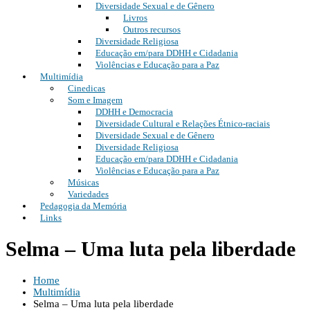
Diversidade Sexual e de Gênero
Livros
Outros recursos
Diversidade Religiosa
Educação em/para DDHH e Cidadania
Violências e Educação para a Paz
Multimídia
Cinedicas
Som e Imagem
DDHH e Democracia
Diversidade Cultural e Relações Étnico-raciais
Diversidade Sexual e de Gênero
Diversidade Religiosa
Educação em/para DDHH e Cidadania
Violências e Educação para a Paz
Músicas
Variedades
Pedagogia da Memória
Links
Selma – Uma luta pela liberdade
Home
Multimídia
Selma – Uma luta pela liberdade