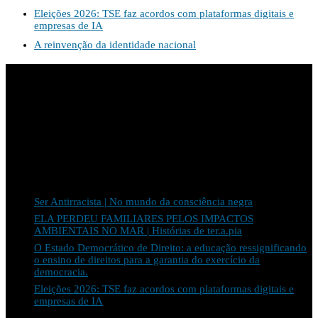
Eleições 2026: TSE faz acordos com plataformas digitais e
empresas de IA
A reinvenção da identidade nacional
Apoio:
Últimos posts
Ser Antirracista | No mundo da consciência negra
ELA PERDEU FAMILIARES PELOS IMPACTOS
AMBIENTAIS NO MAR | Histórias de ter.a.pia
O Estado Democrático de Direito: a educação ressignificando
o ensino de direitos para a garantia do exercício da
democracia.
Eleições 2026: TSE faz acordos com plataformas digitais e
empresas de IA