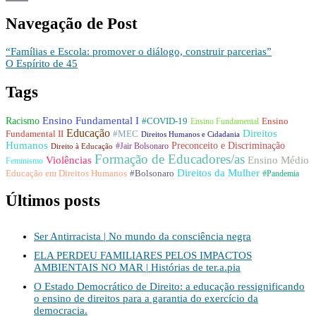
Email
Navegação de Post
“Famílias e Escola: promover o diálogo, construir parcerias”
O Espírito de 45
Tags
Racismo
Ensino Fundamental I
#COVID-19
Ensino Fundamental
Ensino
Educação
Direitos
Fundamental II
#MEC
Direitos Humanos e Cidadania
Humanos
Preconceito e Discriminação
#Jair Bolsonaro
Direito à Educação
Formação de Educadores/as
Violências
Ensino Médio
Feminismo
Direitos da Mulher
Educação em Direitos Humanos
#Bolsonaro
#Pandemia
Últimos posts
Ser Antirracista | No mundo da consciência negra
ELA PERDEU FAMILIARES PELOS IMPACTOS
AMBIENTAIS NO MAR | Histórias de ter.a.pia
O Estado Democrático de Direito: a educação ressignificando
o ensino de direitos para a garantia do exercício da
democracia.