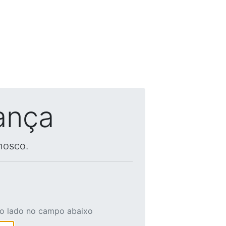
ança
nosco.
ao lado no campo abaixo