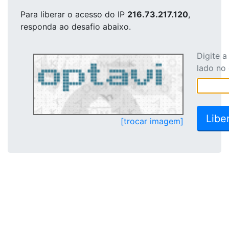
Para liberar o acesso
do IP
216.73.217.120
,
responda ao desafio abaixo.
Digite 
lado no
[trocar imagem]