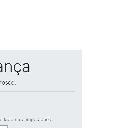
ança
nosco.
ao lado no campo abaixo