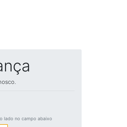
ança
nosco.
ao lado no campo abaixo