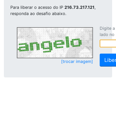
Para liberar o acesso
do IP
216.73.217.121
,
responda ao desafio abaixo.
Digite 
lado no
[trocar imagem]