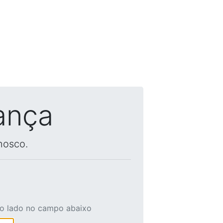
ança
nosco.
ao lado no campo abaixo