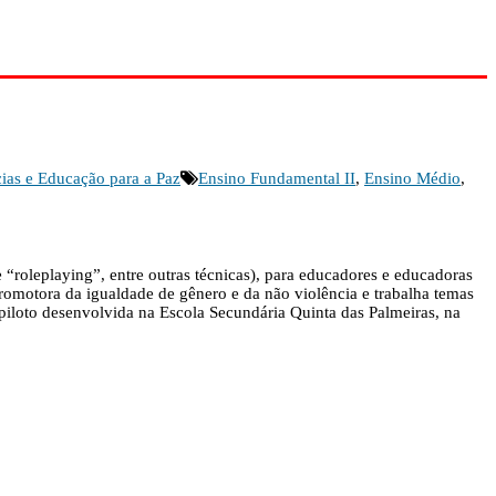
ias e Educação para a Paz
Ensino Fundamental II
,
Ensino Médio
,
 “roleplaying”, entre outras técnicas), para educadores e educadoras
romotora da igualdade de gênero e da não violência e trabalha temas
a piloto desenvolvida na Escola Secundária Quinta das Palmeiras, na