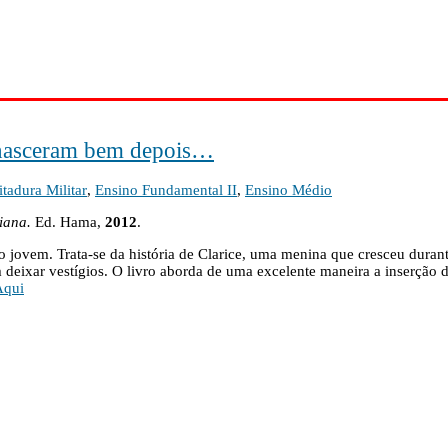
ue nasceram bem depois…
itadura Militar
,
Ensino Fundamental II
,
Ensino Médio
iana.
Ed. Hama,
2012
.
 jovem. Trata-se da história de Clarice, uma menina que cresceu durante
 deixar vestígios. O livro aborda de uma excelente maneira a inserção d
Aqui