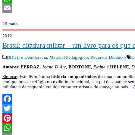
WhatsApp
Email
26
maio
2012
Brasil: ditadura militar – um livro para os q
DDHH e Democracia
,
Material Pedagógico
,
Recursos Didáticos
D
Autores: FERRAZ,
Joana D’Arc,
BORTONE
, Elaine e
HELENE
, D
Sinopse
: Este livro é uma
história em quadrinhos
destinada ao público
tem que buscar refúgio no exílio internacional, seu pai desaparece sem
militância de esquerda era tida como terrorista e de ameaça ao país.
Facebook
Twitter
Pinterest