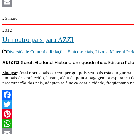
WhatsApp
Email
26
maio
2012
Um outro país para AZZI
Diversidade Cultural e Relações Étnico-raciais
,
Livros
,
Material Ped
Autora
: Sarah Garland. História em quadrinhos. Editora Pul
Sinopse
: Azzi e seus pais correm perigo, pois seu país está em guerra
um país desconhecido, levam, além da pouca bagagem, a esperança de u
preocupação dos pais, adaptar-se à nova casa e cidade, freqüentar a n
Facebook
Twitter
Pinterest
WhatsApp