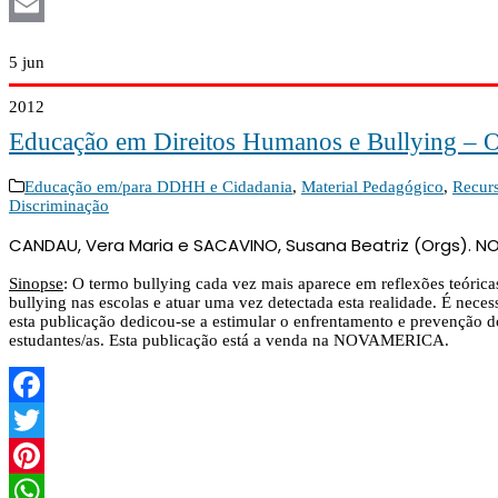
WhatsApp
Email
5
jun
2012
Educação em Direitos Humanos e Bullying – Of
Educação em/para DDHH e Cidadania
,
Material Pedagógico
,
Recurs
Discriminação
CANDAU, Vera Maria e SACAVINO, Susana Beatriz (Orgs). NO
Sinopse
: O termo bullying cada vez mais aparece em reflexões teórica
bullying nas escolas e atuar uma vez detectada esta realidade. É nec
esta publicação dedicou-se a estimular o enfrentamento e prevenção d
estudantes/as. Esta publicação está a venda na NOVAMERICA.
Facebook
Twitter
Pinterest