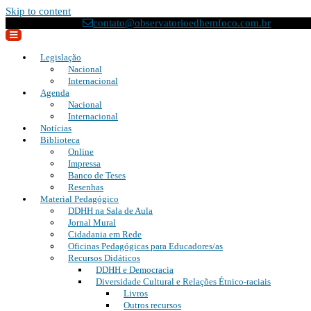
Skip to content
(21) 2295-8033
contato@observatorioedhemfoco.com.br
Legislação
Nacional
Internacional
Agenda
Nacional
Internacional
Notícias
Biblioteca
Online
Impressa
Banco de Teses
Resenhas
Material Pedagógico
DDHH na Sala de Aula
Jornal Mural
Cidadania em Rede
Oficinas Pedagógicas para Educadores/as
Recursos Didáticos
DDHH e Democracia
Diversidade Cultural e Relações Étnico-raciais
Livros
Outros recursos