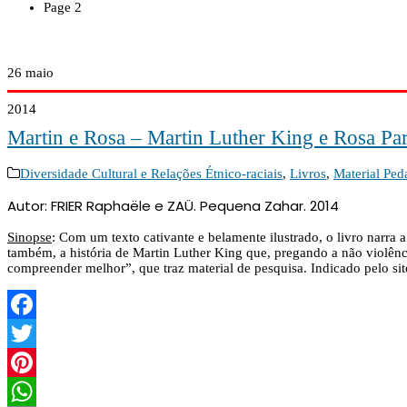
Page 2
26
maio
2014
Martin e Rosa – Martin Luther King e Rosa Par
Diversidade Cultural e Relações Étnico-raciais
,
Livros
,
Material Ped
Autor: FRIER Raphaële e ZAÜ. Pequena Zahar. 2014
Sinopse
: Com um texto cativante e belamente ilustrado, o livro narra
também, a história de Martin Luther King que, pregando a não violênc
compreender melhor”, que traz material de pesquisa. Indicado pelo si
Facebook
Twitter
Pinterest