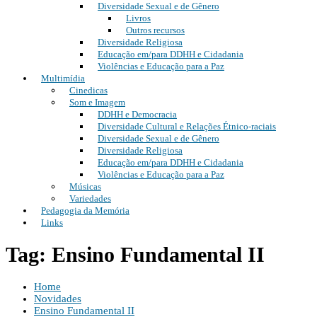
Diversidade Sexual e de Gênero
Livros
Outros recursos
Diversidade Religiosa
Educação em/para DDHH e Cidadania
Violências e Educação para a Paz
Multimídia
Cinedicas
Som e Imagem
DDHH e Democracia
Diversidade Cultural e Relações Étnico-raciais
Diversidade Sexual e de Gênero
Diversidade Religiosa
Educação em/para DDHH e Cidadania
Violências e Educação para a Paz
Músicas
Variedades
Pedagogia da Memória
Links
Tag: Ensino Fundamental II
Home
Novidades
Ensino Fundamental II