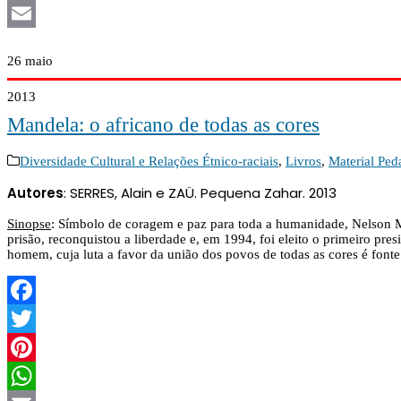
WhatsApp
Email
26
maio
2013
Mandela: o africano de todas as cores
Diversidade Cultural e Relações Étnico-raciais
,
Livros
,
Material Ped
Autores
Sinopse
: Símbolo de coragem e paz para toda a humanidade, Nelson Ma
prisão, reconquistou a liberdade e, em 1994, foi eleito o primeiro pre
homem, cuja luta a favor da união dos povos de todas as cores é font
Facebook
Twitter
Pinterest