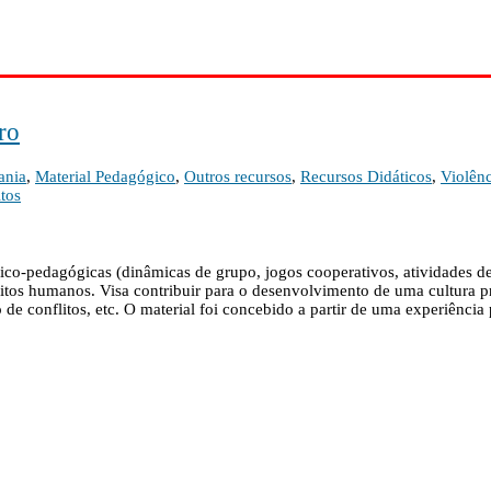
ro
ania
,
Material Pedagógico
,
Outros recursos
,
Recursos Didáticos
,
Violênc
tos
ico-pedagógicas (dinâmicas de grupo, jogos cooperativos, atividades de
itos humanos. Visa contribuir para o desenvolvimento de uma cultura p
 de conflitos, etc. O material foi concebido a partir de uma experiênci