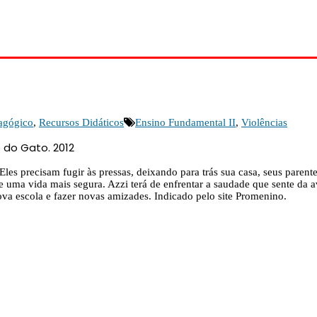
agógico
,
Recursos Didáticos
Ensino Fundamental II
,
Violências
o do Gato. 2012
. Eles precisam fugir às pressas, deixando para trás sua casa, seus pare
ma vida mais segura. Azzi terá de enfrentar a saudade que sente da avó
ova escola e fazer novas amizades. Indicado pelo site Promenino.