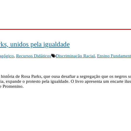
ks, unidos pela igualdade
agógico
,
Recursos Didáticos
Discriminação Racial
,
Ensino Fundamenta
 a história de Rosa Parks, que ousa desafiar a segregação que os negro
ia, expande o protesto pela igualdade. O livro apresenta um encarte ilu
te Promenino.