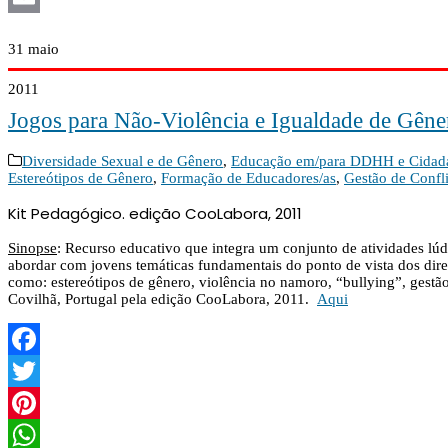
Email
31
maio
2011
Jogos para Não-Violência e Igualdade de Gêne
Diversidade Sexual e de Gênero
,
Educação em/para DDHH e Cidad
Estereótipos de Gênero
,
Formação de Educadores/as
,
Gestão de Confli
Kit Pedagógico. edição CooLabora, 2011
Sinopse
: Recurso educativo que integra um conjunto de atividades lúd
abordar com jovens temáticas fundamentais do ponto de vista dos dire
como: estereótipos de gênero, violência no namoro, “bullying”, gestão
Covilhã, Portugal pela edição CooLabora, 2011.
Aqui
Facebook
Twitter
Pinterest