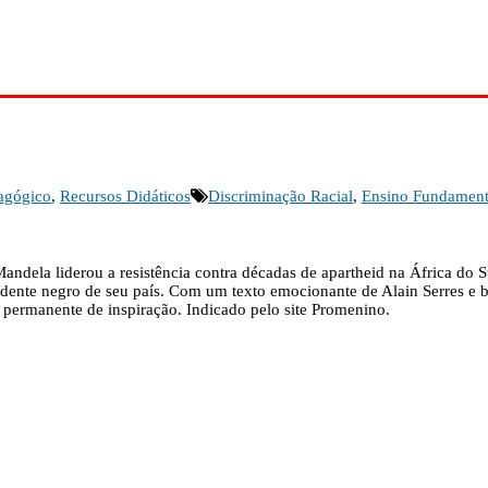
agógico
,
Recursos Didáticos
Discriminação Racial
,
Ensino Fundamenta
ndela liderou a resistência contra décadas de apartheid na África do 
sidente negro de seu país. Com um texto emocionante de Alain Serres e be
e permanente de inspiração. Indicado pelo site Promenino.